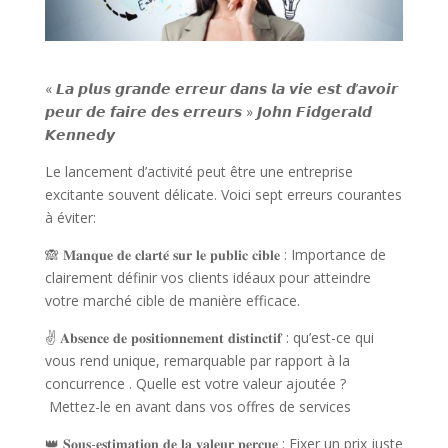
« 𝙇𝙖 𝙥𝙡𝙪𝙨 𝙜𝙧𝙖𝙣𝙙𝙚 𝙚𝙧𝙧𝙚𝙪𝙧 𝙙𝙖𝙣𝙨 𝙡𝙖 𝙫𝙞𝙚 𝙚𝙨𝙩 𝙙’𝙖𝙫𝙤𝙞𝙧
𝙥𝙚𝙪𝙧 𝙙𝙚 𝙛𝙖𝙞𝙧𝙚 𝙙𝙚𝙨 𝙚𝙧𝙧𝙚𝙪𝙧𝙨 » 𝙅𝙤𝙝𝙣 𝙁𝙞𝙙𝙜𝙚𝙧𝙖𝙡𝙙
𝙆𝙚𝙣𝙣𝙚𝙙𝙮
Le lancement d’activité peut être une entreprise
excitante souvent délicate. Voici sept erreurs courantes
à éviter:
🙈 𝐌𝐚𝐧𝐪𝐮𝐞 𝐝𝐞 𝐜𝐥𝐚𝐫𝐭𝐞́ 𝐬𝐮𝐫 𝐥𝐞 𝐩𝐮𝐛𝐥𝐢𝐜 𝐜𝐢𝐛𝐥𝐞 : Importance de
clairement définir vos clients idéaux pour atteindre
votre marché cible de manière efficace.
✌ 𝐀𝐛𝐬𝐞𝐧𝐜𝐞 𝐝𝐞 𝐩𝐨𝐬𝐢𝐭𝐢𝐨𝐧𝐧𝐞𝐦𝐞𝐧𝐭 𝐝𝐢𝐬𝐭𝐢𝐧𝐜𝐭𝐢𝐟 : qu’est-ce qui
vous rend unique, remarquable par rapport à la
concurrence . Quelle est votre valeur ajoutée ?
Mettez-le en avant dans vos offres de services
👑 𝐒𝐨𝐮𝐬-𝐞𝐬𝐭𝐢𝐦𝐚𝐭𝐢𝐨𝐧 𝐝𝐞 𝐥𝐚 𝐯𝐚𝐥𝐞𝐮𝐫 𝐩𝐞𝐫𝐜̧𝐮𝐞 : Fixer un prix juste