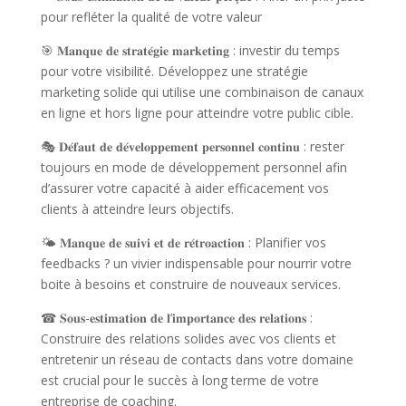
pour refléter la qualité de votre valeur
🎯 𝐌𝐚𝐧𝐪𝐮𝐞 𝐝𝐞 𝐬𝐭𝐫𝐚𝐭𝐞́𝐠𝐢𝐞 𝐦𝐚𝐫𝐤𝐞𝐭𝐢𝐧𝐠 : investir du temps
pour votre visibilité. Développez une stratégie
marketing solide qui utilise une combinaison de canaux
en ligne et hors ligne pour atteindre votre public cible.
🎭 𝐃𝐞́𝐟𝐚𝐮𝐭 𝐝𝐞 𝐝𝐞́𝐯𝐞𝐥𝐨𝐩𝐩𝐞𝐦𝐞𝐧𝐭 𝐩𝐞𝐫𝐬𝐨𝐧𝐧𝐞𝐥 𝐜𝐨𝐧𝐭𝐢𝐧𝐮 : rester
toujours en mode de développement personnel afin
d’assurer votre capacité à aider efficacement vos
clients à atteindre leurs objectifs.
🌤 𝐌𝐚𝐧𝐪𝐮𝐞 𝐝𝐞 𝐬𝐮𝐢𝐯𝐢 𝐞𝐭 𝐝𝐞 𝐫𝐞́𝐭𝐫𝐨𝐚𝐜𝐭𝐢𝐨𝐧 : Planifier vos
feedbacks ? un vivier indispensable pour nourrir votre
boite à besoins et construire de nouveaux services.
☎ 𝐒𝐨𝐮𝐬-𝐞𝐬𝐭𝐢𝐦𝐚𝐭𝐢𝐨𝐧 𝐝𝐞 𝐥’𝐢𝐦𝐩𝐨𝐫𝐭𝐚𝐧𝐜𝐞 𝐝𝐞𝐬 𝐫𝐞𝐥𝐚𝐭𝐢𝐨𝐧𝐬 :
Construire des relations solides avec vos clients et
entretenir un réseau de contacts dans votre domaine
est crucial pour le succès à long terme de votre
entreprise de coaching.