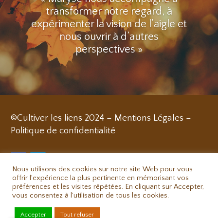
transformer notre regard, à
expérimenter la vision de l’aigle et
nous ouvrir à d’autres
perspectives »
©Cultiver les liens 2024 –
Mentions Légales
–
Politique de confidentialité
Nous utilisons des cookies sur notre site Web pour vous
offrir l'expérience la plus pertinente en mémorisant vos
préférences et les visites répétées. En cliquant sur Accepter,
vous consentez à l'utilisation de tous les cookies.
Accepter
Tout refuser