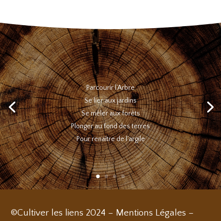
Parcourir l’Arbre
Se lier aux jardins
Se mêler aux forêts
Plonger au fond des terres
Pour renaître de l’argile
©Cultiver les liens 2024 –
Mentions Légales
–