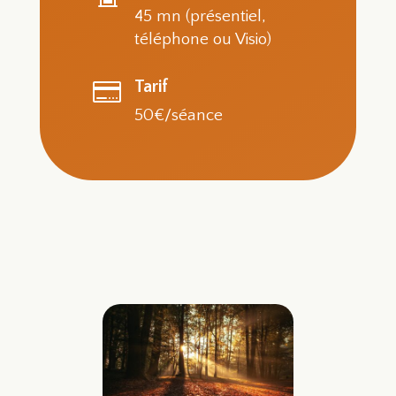
45 mn (présentiel,
téléphone ou Visio)
Tarif

50€/séance