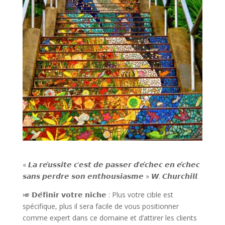
« 𝙇𝙖 𝙧𝙚́𝙪𝙨𝙨𝙞𝙩𝙚 𝙘’𝙚𝙨𝙩 𝙙𝙚 𝙥𝙖𝙨𝙨𝙚𝙧 𝙙’𝙚́𝙘𝙝𝙚𝙘 𝙚𝙣 𝙚́𝙘𝙝𝙚𝙘
𝙨𝙖𝙣𝙨 𝙥𝙚𝙧𝙙𝙧𝙚 𝙨𝙤𝙣 𝙚𝙣𝙩𝙝𝙤𝙪𝙨𝙞𝙖𝙨𝙢𝙚 » 𝙒. 𝘾𝙝𝙪𝙧𝙘𝙝𝙞𝙡𝙡
🎺 𝗗𝗲́𝗳𝗶𝗻𝗶𝗿 𝘃𝗼𝘁𝗿𝗲 𝗻𝗶𝗰𝗵𝗲 : Plus votre cible est
spécifique, plus il sera facile de vous positionner
comme expert dans ce domaine et d’attirer les clients