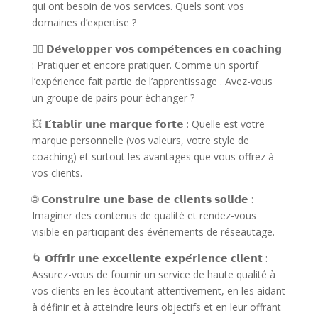
qui ont besoin de vos services. Quels sont vos
domaines d’expertise ?
🏌‍♂️ 𝗗𝗲́𝘃𝗲𝗹𝗼𝗽𝗽𝗲𝗿 𝘃𝗼𝘀 𝗰𝗼𝗺𝗽𝗲́𝘁𝗲𝗻𝗰𝗲𝘀 𝗲𝗻 𝗰𝗼𝗮𝗰𝗵𝗶𝗻𝗴
: Pratiquer et encore pratiquer. Comme un sportif
l’expérience fait partie de l’apprentissage . Avez-vous
un groupe de pairs pour échanger ?
💥 𝗘́𝘁𝗮𝗯𝗹𝗶𝗿 𝘂𝗻𝗲 𝗺𝗮𝗿𝗾𝘂𝗲 𝗳𝗼𝗿𝘁𝗲 : Quelle est votre
marque personnelle (vos valeurs, votre style de
coaching) et surtout les avantages que vous offrez à
vos clients.
🌐 𝗖𝗼𝗻𝘀𝘁𝗿𝘂𝗶𝗿𝗲 𝘂𝗻𝗲 𝗯𝗮𝘀𝗲 𝗱𝗲 𝗰𝗹𝗶𝗲𝗻𝘁𝘀 𝘀𝗼𝗹𝗶𝗱𝗲 :
Imaginer des contenus de qualité et rendez-vous
visible en participant des événements de réseautage.
🌀 𝗢𝗳𝗳𝗿𝗶𝗿 𝘂𝗻𝗲 𝗲𝘅𝗰𝗲𝗹𝗹𝗲𝗻𝘁𝗲 𝗲𝘅𝗽𝗲́𝗿𝗶𝗲𝗻𝗰𝗲 𝗰𝗹𝗶𝗲𝗻𝘁 :
Assurez-vous de fournir un service de haute qualité à
vos clients en les écoutant attentivement, en les aidant
à définir et à atteindre leurs objectifs et en leur offrant