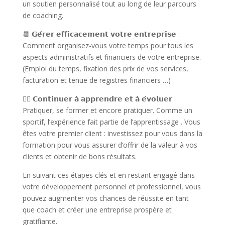
un soutien personnalisé tout au long de leur parcours
de coaching.
📆 𝗚𝗲́𝗿𝗲𝗿 𝗲𝗳𝗳𝗶𝗰𝗮𝗰𝗲𝗺𝗲𝗻𝘁 𝘃𝗼𝘁𝗿𝗲 𝗲𝗻𝘁𝗿𝗲𝗽𝗿𝗶𝘀𝗲 :
Comment organisez-vous votre temps pour tous les
aspects administratifs et financiers de votre entreprise.
(Emploi du temps, fixation des prix de vos services,
facturation et tenue de registres financiers …)
🏄‍♀️ 𝗖𝗼𝗻𝘁𝗶𝗻𝘂𝗲𝗿 𝗮̀ 𝗮𝗽𝗽𝗿𝗲𝗻𝗱𝗿𝗲 𝗲𝘁 𝗮̀ 𝗲́𝘃𝗼𝗹𝘂𝗲𝗿 :
Pratiquer, se former et encore pratiquer. Comme un
sportif, l’expérience fait partie de l’apprentissage . Vous
êtes votre premier client : investissez pour vous dans la
formation pour vous assurer d’offrir de la valeur à vos
clients et obtenir de bons résultats.
En suivant ces étapes clés et en restant engagé dans
votre développement personnel et professionnel, vous
pouvez augmenter vos chances de réussite en tant
que coach et créer une entreprise prospère et
gratifiante.